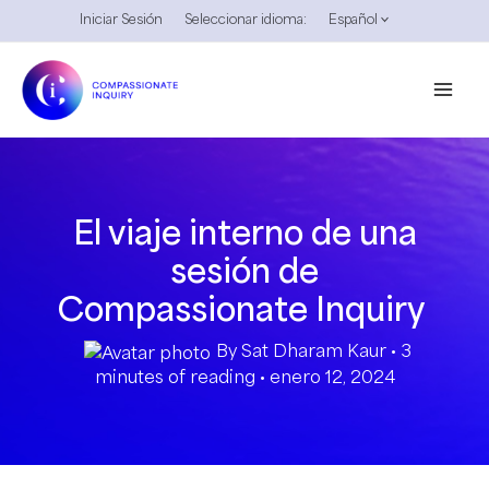
Ir
Iniciar Sesión
Seleccionar idioma:
Español
al
contenido
El viaje interno de una
sesión de
Compassionate Inquiry
By
Sat Dharam Kaur
•
3
minutes of reading
•
enero 12, 2024