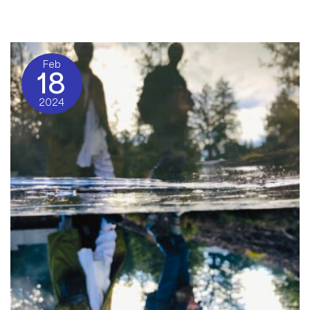
Cualidades de un terapeuta
/ By
Sat Dharam Kaur
Feb
18
2024