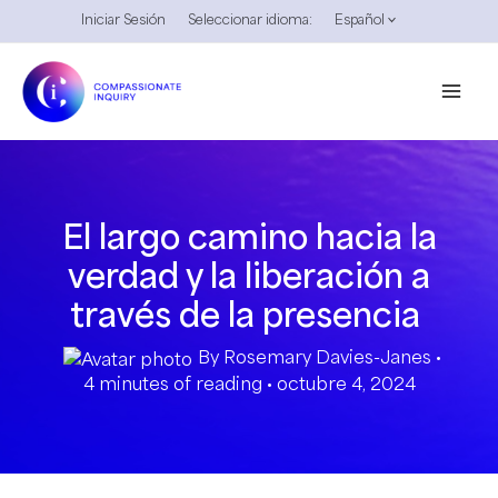
Ir
Iniciar Sesión
Seleccionar idioma:
Español
al
contenido
El largo camino hacia la
verdad y la liberación a
través de la presencia
By
Rosemary Davies-Janes
•
4 minutes of reading
•
octubre 4, 2024