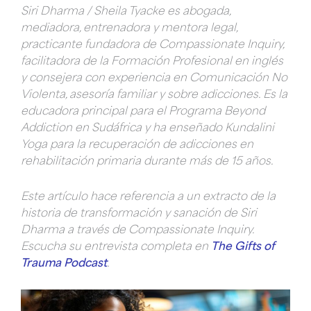
Siri Dharma / Sheila Tyacke es abogada,
mediadora, entrenadora y mentora legal,
practicante fundadora de Compassionate Inquiry,
facilitadora de la Formación Profesional en inglés
y consejera con experiencia en Comunicación No
Violenta, asesoría familiar y sobre adicciones. Es la
educadora principal para el Programa Beyond
Addiction en Sudáfrica y ha enseñado Kundalini
Yoga para la recuperación de adicciones en
rehabilitación primaria durante más de 15 años.
Este artículo hace referencia a un extracto de la
historia de transformación y sanación de Siri
Dharma a través de Compassionate Inquiry.
Escucha su entrevista completa en
The Gifts of
Trauma Podcast
.