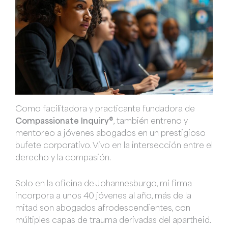
Como facilitadora y practicante fundadora de
Compassionate Inquiry®
, también entreno y
mentoreo a jóvenes abogados en un prestigioso
bufete corporativo. Vivo en la intersección entre el
derecho y la compasión.
Solo en la oficina de Johannesburgo, mi firma
incorpora a unos 40 jóvenes al año, más de la
mitad son abogados afrodescendientes, con
múltiples capas de trauma derivadas del apartheid.