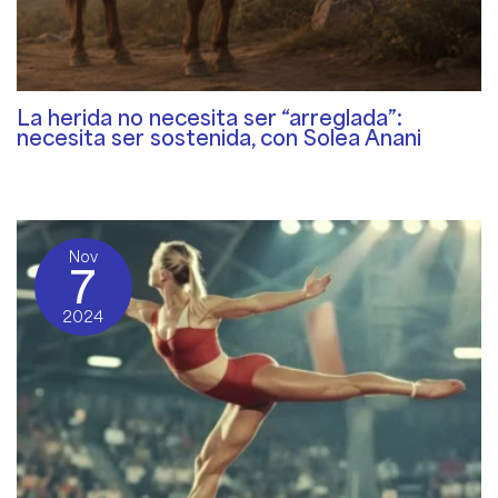
La herida no necesita ser “arreglada”:
necesita ser sostenida, con Solea Anani
The Gifts of Trauma Podcast
/ By
Rosemary Davies-Janes
Nov
7
2024