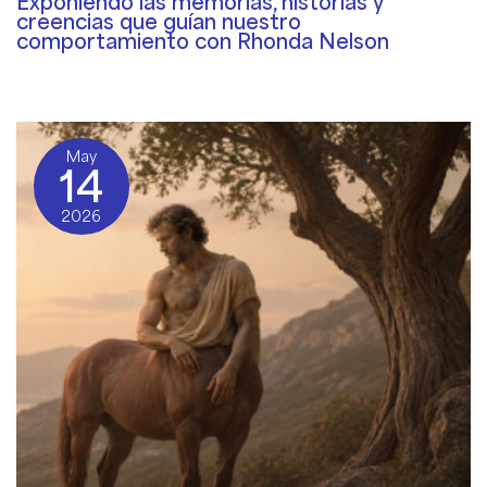
Exponiendo las memorias, historias y
creencias que guían nuestro
comportamiento con Rhonda Nelson
The Gifts of Trauma Podcast
/ By
Rosemary Davies-Janes
May
14
2026