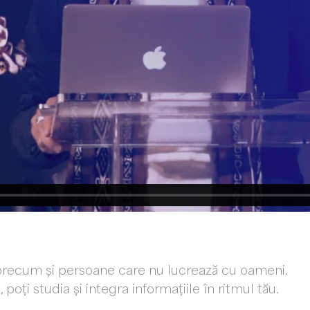
i precum și persoane care nu lucrează cu oameni.
oți studia și integra informațiile în ritmul tău.