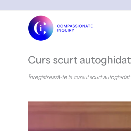
Skip
to
content
Curs scurt autoghidat
Înregistrează-te la cursul scurt autoghida