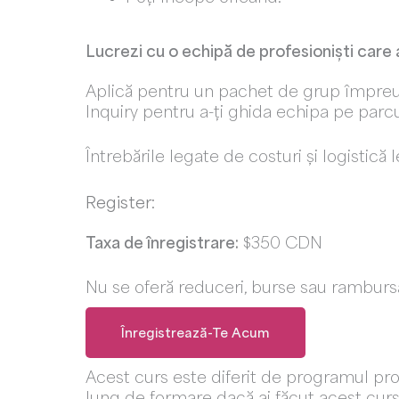
Lucrezi cu o echipă de profesioniști care
Aplică pentru un pachet de grup împreun
Inquiry pentru a-ți ghida echipa pe parc
Întrebările legate de costuri și logistică 
Register:
Taxa de înregistrare:
$350 CDN
Nu se oferă reduceri, burse sau rambursăr
Înregistrează-Te Acum
Acest curs este diferit de programul pr
lung de formare dacă ai făcut acest curs