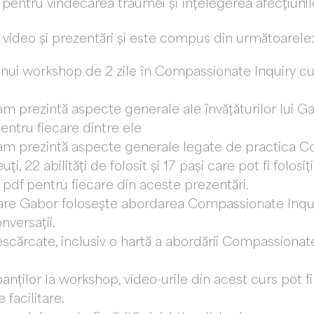
pentru vindecarea traumei și înțelegerea afecțiunilo
video și prezentări și este compus din următoarele:
a unui workshop de 2 zile în Compassionate Inquiry 
am prezintă aspecte generale ale învățăturilor lui 
entru fiecare dintre ele
ram prezintă aspecte generale legate de practica C
uți, 22 abilități de folosit și 17 pași care pot fi fol
pdf pentru fiecare din aceste prezentări.
 care Gabor folosește abordarea Compassionate Inqui
nversații.
scărcate, inclusiv o hartă a abordării Compassionate
anților la workshop, video-urile din acest curs pot fi
 facilitare.