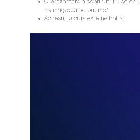
O prezentare a conținutului celor 8
training/course-outline/
Accesul la curs este nelimitat.