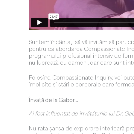
Suntem încântați să vă invităm să partic
pentru ca abordarea Compassionate Inquir
programului profesional intensiv de for
nu lucrează cu oameni, dar care sunt int
Folosind Compassionate Inquiry, vei pute
implicite și stările corporale care forme
Învață de la Gabor…
Ai fost influențat de învățăturile lui Dr. G
Nu rata șansa de explorare interioară p