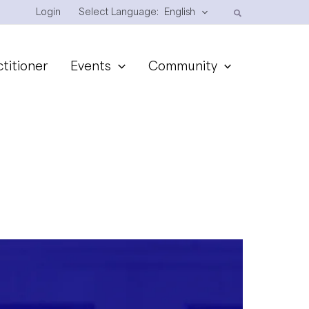
Login
Select Language:
English
ctitioner
Events
Community