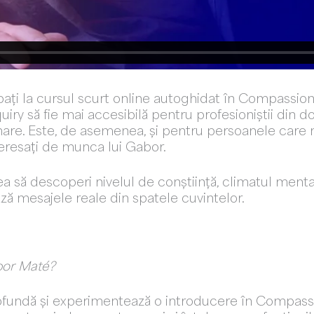
ipați la cursul scurt online autoghidat în Compassion
y să fie mai accesibilă pentru profesioniștii din d
mare. Este, de asemenea, și pentru persoanele care 
eresați de munca lui Gabor.
a să descoperi nivelul de conștiință, climatul ment
ază mesajele reale din spatele cuvintelor.
abor Maté?
rofundă și experimentează o introducere în Compassi