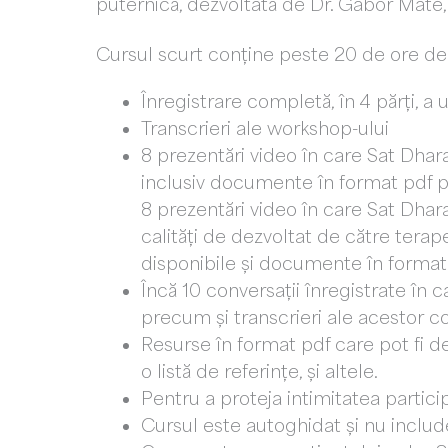
puternică, dezvoltată de Dr. Gabor Maté, 
Cursul scurt conține peste 20 de ore de 
Înregistrare completă, în 4 părți, 
Transcrieri ale workshop-ului
8 prezentări video în care Sat Dhar
inclusiv documente în format pdf p
8 prezentări video în care Sat Dha
calități de dezvoltat de către terape
disponibile și documente în format 
Încă 10 conversații înregistrate în
precum și transcrieri ale acestor co
Resurse în format pdf care pot fi de
o listă de referințe, și altele.
Pentru a proteja intimitatea particip
Cursul este autoghidat și nu include