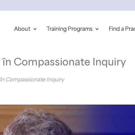
About
Training Programs
Find a Pra
 în Compassionate Inquiry
t în Compassionate Inquiry