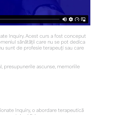
ate Inquiry. Acest curs a fost conceput
omeniul sănătății care nu se pot dedica
nu sunt de profesie terapeuți sau care
al, presupunerile ascunse, memoriile
onate Inquiry, o abordare terapeutică