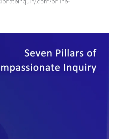
sionateinquiry.com/online-