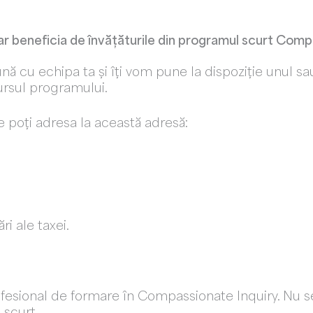
 ar beneficia de învățăturile din programul scurt Com
ă cu echipa ta și îți vom pune la dispoziție unul s
ursul programului.
le poți adresa la această adresă:
i ale taxei.
ofesional de formare în Compassionate Inquiry. Nu s
 scurt.