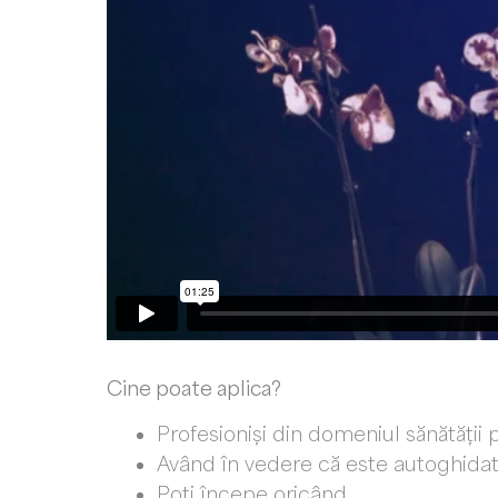
Cine poate aplica?
Profesioniși din domeniul sănătăți
Având în vedere că este autoghidat, p
Poți începe oricând.