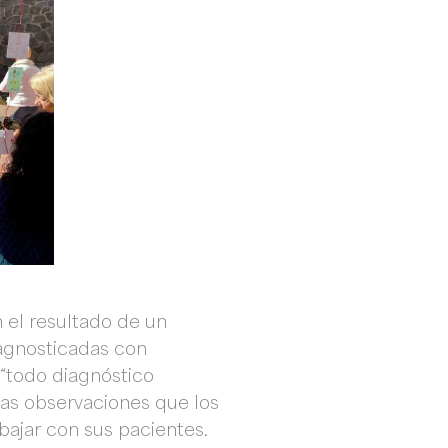
 el resultado de un
iagnosticadas con
 “todo diagnóstico
s observaciones que los
bajar con sus pacientes.