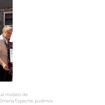
o al modelo de
y Ximena Espeche, pudimos