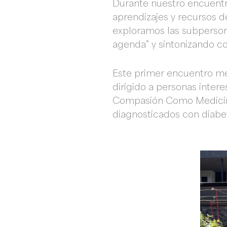
Durante nuestro encuentr
aprendizajes y recursos d
exploramos las subperson
agenda” y sintonizando co
Este primer encuentro me d
dirigido a personas intere
Compasión Como Medicina,
diagnosticados con diabe