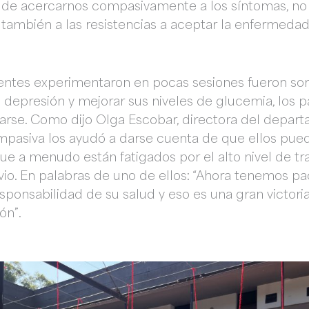
d de acercarnos compasivamente a los síntomas, no 
no también a las resistencias a aceptar la enfermeda
entes experimentaron en pocas sesiones fueron s
 depresión y mejorar sus niveles de glucemia, los 
rse. Como dijo Olga Escobar, directora del depart
mpasiva los ayudó a darse cuenta de que ellos pue
ue a menudo están fatigados por el alto nivel de tr
vio. En palabras de uno de ellos: “Ahora tenemos p
sponsabilidad de su salud y eso es una gran victori
ón”.