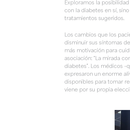
Exploramos la posibilida
con la diabetes en sí, si
tratamientos sugeridos.
Los cambios que los paci
disminuir sus síntomas de
más motivación para cuida
asociación: “La mirada co
diabetes”. Los médicos –q
expresaron un enorme ali
disponibles para tomar re
viene por su propia elecci