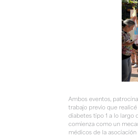
Ambos eventos, patrocinad
trabajo previo que realic
diabetes tipo 1 a lo largo
comienza como un mecani
médicos de la asociación 