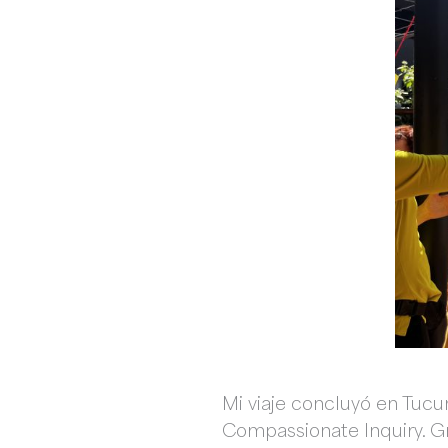
Mi viaje concluyó en Tucu
Compassionate Inquiry. G