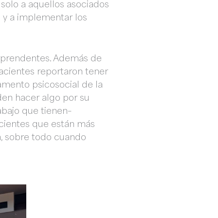
solo a aquellos asociados
d y a implementar los
orprendentes. Además de
pacientes reportaron tener
amento psicosocial de la
den hacer algo por su
abajo que tienen–
acientes que están más
a, sobre todo cuando