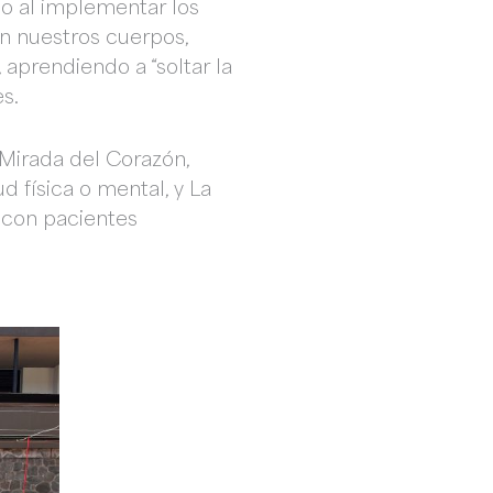
o al implementar los
on nuestros cuerpos,
aprendiendo a “soltar la
s.
 Mirada del Corazón,
d física o mental, y La
 con pacientes