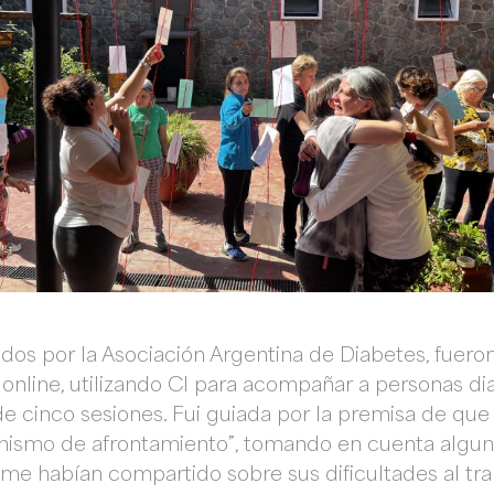
os por la Asociación Argentina de Diabetes, fueron
é online, utilizando CI para acompañar a personas d
 de cinco sesiones. Fui guiada por la premisa de que
smo de afrontamiento”, tomando en cuenta alguna
me habían compartido sobre sus dificultades al tra