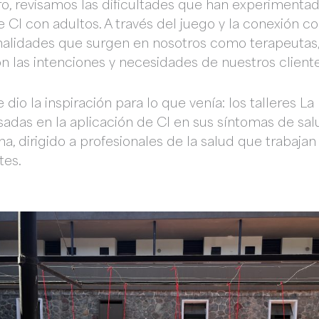
o, revisamos las dificultades que han experimentad
e CI con adultos. A través del juego y la conexión c
alidades que surgen en nosotros como terapeutas, 
n las intenciones y necesidades de nuestros cliente
io la inspiración para lo que venía: los talleres La
sadas en la aplicación de CI en sus síntomas de salu
 dirigido a profesionales de la salud que trabajan
tes.