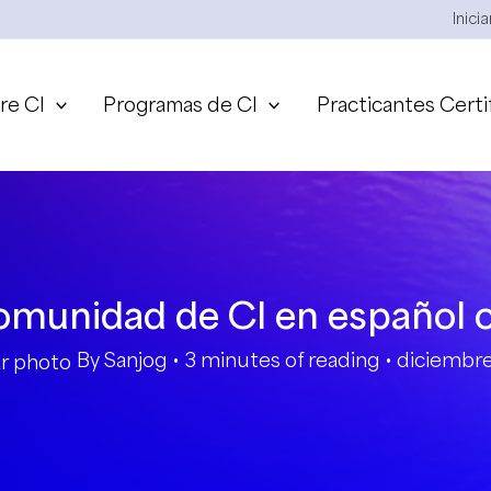
Inici
re CI
Programas de CI
Practicantes Certi
omunidad de CI en español 
By
Sanjog
•
3 minutes of reading
•
diciembre